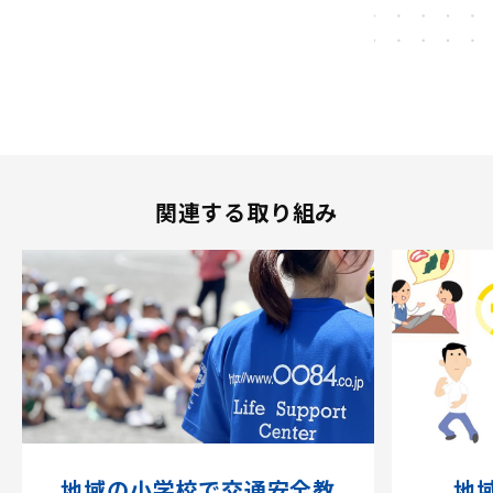
ひ
通
然
ろ
安
ば
全
蛇
』
運
ヶ
が
動
洞
掲
に
川
載
参
の
関連する取り組み
さ
加
川
れ
し
清
ま
ま
掃
し
し
活
た
た
動
！
地域の小学校で交通安全教
地