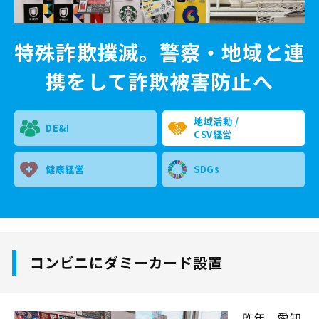
特殊詐欺撲滅。警察・地域と連
携をして詐欺被害防止へ
地域活動 /
DE&I
CSV経営
健康経営
SDGs
コンビニにダミーカード設置
昨年、愛知