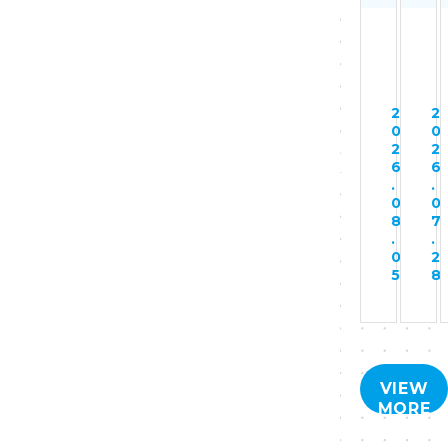
中
【
地
日
官
域
ホ
民
と
2
2
2
ー
連
企
0
0
0
2
2
2
ム
携
業
6
6
6
ニ
】
が
.
.
.
0
0
0
ュ
1
力
7
8
7
.
.
.
ー
6
を
1
0
2
ス
年
合
0
5
8
に
続
わ
『
く
せ
せ
地
て
と
域
守
VIEW
8
MORE
の
る
4
交
自