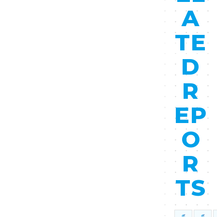
A
TE
D
R
EP
O
R
TS