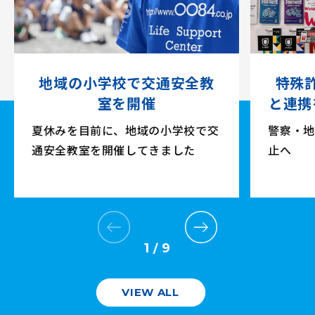
地域の小学校で交通安全教
特殊
室を開催
と連携
夏休みを目前に、地域の小学校で交
警察・地
通安全教室を開催してきました
止へ
1
9
/
VIEW ALL