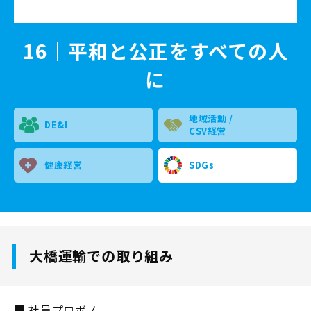
16｜平和と公正をすべての人
に
地域活動 /
DE&I
CSV経営
健康経営
SDGs
大橋運輸での取り組み
■ 社員プロボノ