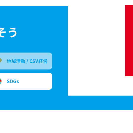
そう
地域活動 /
CSV経営
SDGs