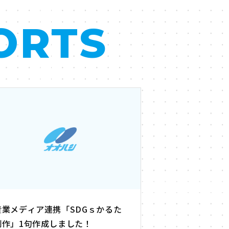
ORTS
産業メディア連携「SDGｓかるた
制作」1句作成しました！