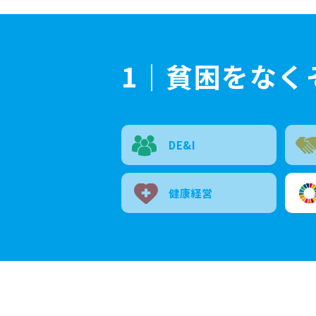
1｜貧困をなく
DE&I
健康経営