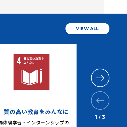
VIEW ALL
｜質の高い教育をみんなに
5｜ジェンダ
1
3
/
場体験学習・インターンシップの