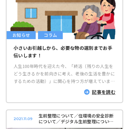
お知らせ
コラム
小さいお引越しから、必要な物の選別までお手
伝いします！
人生100年時代を迎えた今、「終活（残りの人生を
どう生きるかを前向きに考え、老後の生活を豊かに
するための活動）」に関心を持つ方が増えていま
す。 そんな中、＊₁瀬戸市の高齢化は1990年～2020
記事を読む
年までの30年間で 65歳以上の人口が約3倍も増加し
ています。 ＊₁国税調査より 家族類型別世帯数の
推移 ・核家族世帯：平成 22 年まで大きく増加して
生前整理について／住環境の安全診断
おり、近年は緩やかな増加 ・単独世帯又は夫婦の
2021.11.09
について／デジタル生前整理について
みの高齢者：平成 12 年から令和 2 年の20 年間で約
／大橋運輸について