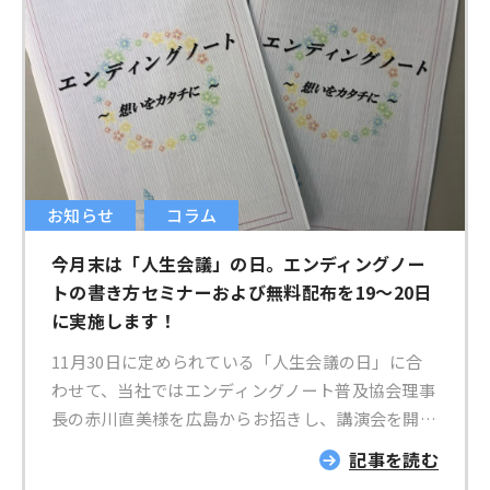
２倍に増加 このことから、核家族世帯よりも単独
世帯が増加傾向にあることがわかります。 単独世
帯が増加している背景として、「未婚化・晩婚化の
進行」が挙げられています。 産業の都市部集中化
によって、実家を離れて働く人が増加するなどの
ライフスタイルの変化により、家族と同居しない人
が増えています。 そこで、わたしたちが瀬戸市の
お知らせ
コラム
ためにできることを考え 瀬戸市・瀬戸市社会福祉
協議会・大橋運輸の三者協定締結をきっかけに 人
今月末は「人生会議」の日。エンディングノー
生100年応援プランを開始しました。 【人生100年
トの書き方セミナーおよび無料配布を19～20日
応援プランとは？】 家から施設へ、施設から家
に実施します！
へ、施設内移動など 小さいお引越をサポートする
お得なプランです。 人生100年時代に向けた健康
11月30日に定められている「人生会議の日」に合
寿命の延伸のため、お片付けを通じたサポートとし
わせて、当社ではエンディングノート普及協会理事
て 老人ホーム・ケアハウス・グループホームなど
長の赤川直美様を広島からお招きし、講演会を開催
への引越プランを進めて参ります。 ～大橋運輸だ
します。弊社オリジナルのエンディングノート「想
記事を読む
からできること～ ・持ち出す家具の選別から、お
いをカタチに」の無料配布をする他、弊社管理栄養