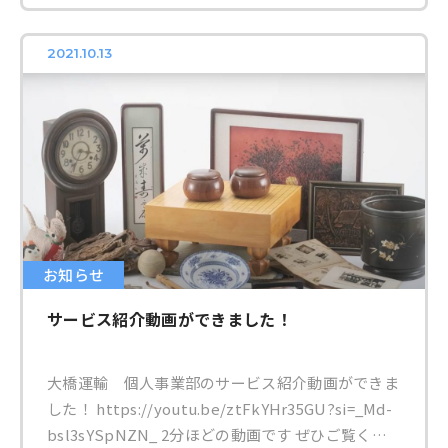
引越しの荷造りのお手伝い ・お引越しと同時にご
士による講演や地元警察から特殊詐欺抑止に関連し
不要品もお引取りができる（追加料金） ・手放し
たお話もしていただきます。 瀬戸市は11月19日
2021.10.13
づらい物はコンテナ保管という選択肢がある まず
（金）14：00～16：00、尾張旭市では11月20日
はお気軽にご相談ください！
（土）14：00～16：00に実施。場所は、チラシに
記しております。新型コロナの感染状況により、人
数制限を行う場合もありますので、あらかじめご了
承ください。（お問合せは、大橋運輸株式会社
0561-82-0084 まで） 普及協会とともに独自の
「エンディングノート」を制作 弊社では、地域住
民の方がご家族で「人生会議」を行えるようにとい
う想いで、エンディングノートの無料配布や講演会
お知らせ
の企画を行ってきました。 「人生会議」とは、
サービス紹介動画ができました！
ACP（アドバンス・ケア・プランニング）の愛称で
す。ACPとは、希望する医療やケアについて自ら考
え、信頼する人たちと話し合うことを意味します。
大橋運輸 個人事業部のサービス紹介動画ができま
厚生労働省は「人生の最終段階における医療の決定
した！ https://youtu.be/ztFkYHr35GU?si=_Md-
プロセス」として以前から推奨しており、認知を広
bsl3sYSpNZN_ 2分ほどの動画です ぜひご覧くだ