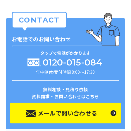
です。 昨年から実施し、今後も恒例にしていく予
かなか難しく、弊社のことも単なる輸送業者として
家具の置き方をしていませんか？』 『いつか使う
定です」 －－「1棹2,000円というのは、通常より
しか認知していただけないことが多かったです。だ
かも、いつか処分しよう、という物がありません
かなりオトクなのでしょうか？」 園田「お客様に
CONTACT
からこそ、エンディングノートに興味をもっていた
か？』 物のお片づけは、防災のための大事な一歩
もよく訊かれたご質問です。こちら通常家や部屋ご
だけたように、みなさまの日々の暮らしごとから弊
です。 防災の大切さに気づいた今日から、少しず
とでお見積りするので『いくらオトク』という数字
社を知っていただく機会を大切にしてきました。こ
つ防災の準備を始めませんか？ 弊社には、防災士
お電話でのお問い合わせ
は出せないのですが、食器棚でも本棚でも何でも、
れまでに、健康無料相談や交通安全教室、オオサン
や福祉住環境コーディネーターの資格を持つスタッ
どの部屋からの運搬でも一律なので、気軽かつ値打
ショウウオ生息地である蛇ヶ洞川の清掃など、幅広
タップで電話がかかります
フや、 生前整理の経験豊富なスタッフが在籍して
ちになっているかと思います」 －－「確かに『こ
いジャンルで地域活動を行っています。 地域活動
0120-015-084
いますので、お任せください！ facebookもやって
のタンスだけを持っていって欲しい…』というケー
のなかでも「健康寿命」に関する活動には積極的で
います！
スがありそうです」 園田「まさにそこなんです。
年中無休/受付時間 8:00～17:30
す。今回のイベントでも弊社社員の管理栄養士の講
https://www.facebook.com/0084kojinteam/
特に今年はコロナ自粛中に断捨離®をされ、タンス
演を企画に盛り込みました。「治療より予防」とい
が丸ごと空いてしまったという方も多かったです
う観点から日々、社員や地域住民の方の健康サポー
無料相談・見積り依頼
ね」 －－「なるほど。実際の作業の流れを教えて
トを担っており、ご参加いただく方々に寄り添った
資料請求・お問い合わせはこちら
いただけますか？」 園田「お電話をいただいてお
内容をお届けできると考えています。また、毎週水
宅に伺い、お見積りと作業日時を決めます。 その
曜日に弊社が経営している「たいやきわらしべ」で
メールで問い合わせる
後作業に伺うというシンプルな流れです」 －－
開催する「おはなし広場」は、自分に合った食事や
「必ず直接訪問されるのは、御社の通常業務と全く
ぐっすり眠るためのポイントなどといった日々の不