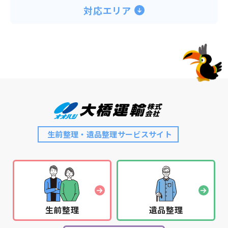
同じですね。 『何でもどこでも一律』ということ
安や悩みを話すコミュニティとして育んできまし
対応エリア
ですが、空かずの間や入り組んだ奥の部屋からでも
た。バランスボールや健康太極拳の講習会なども開
いいんですか？」 園田「ええ。ただし、階段から
催し、地域の方々の「健康寿命」を伸ばすことを目
降ろすのが難しい場合は、吊る作業がいるので別料
指しています。 地域の皆さんとの関わりがきっか
金になります」 －－「人数が要りますもんね。実
けとなり、社員の想いやサービスを知っていただく
際作業をされて改めて気づいたことはあります
ことで、困りごとが生まれた時に弊社のことを思い
か？」 園田「気づいたことは婚礼ダンスの多さ。
出していただけたら大変嬉しいです。「人々の暮ら
ほぼ8割だったのではないでしょうか…」 －－「8
しに寄り添いたい」という想いの実現を少しずつ進
割！ そういえば私の実家にも眠っています（苦
めることによって、社員一人ひとりのモチベーショ
笑）」 園田「昔ほど結婚式は派手ではないので、
ン向上、さらには会社の成長へもつながると考えて
婚礼タンスも20年くらい前のものが多かったです
生前整理・遺品整理サービスサイト
います。 これからは少子高齢化や人口減少の影響
ね」 －－「記念のものを捨てるのは勇気が要りま
で、ますます地域の課題は深刻化していくことが予
すが、大橋さんの場合は『リユース』という形を取
想されますが、地域と関わり続け、挑戦できる会社
っているのが、気持ち的にもいいのではないです
でありたいと思っています。また、今後は実践して
か？」 園田「はい。独自のルートでフィリピンに
きた取り組みを全国にも伝えていきたいと考えてい
送っています」 －－「思い出の品をどなたかに使
ます。セミナー依頼があれば、全国どこででもお話
生前整理
遺品整理
ってもらえるのは嬉しいですね。作りもいいでしょ
させていただきます。弊社の取り組みが参考になれ
うから海の向こうで活躍してくれてると思います」