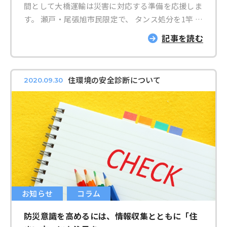
いています。制作したエンディングノートは、地域
間として大橋運輸は災害に対応する準備を応援しま
包括センターや福祉施設で配布。その後、口コミで
す。 瀬戸・尾張旭市民限定で、 タンス処分を1竿 瀬
広まり、弊社まで取りに来る方も多く増刷を繰り返
戸は 2,000円(処分まで) 尾張旭は 2,800円(集積
記事を読む
し、これまでに配布した数は3,000冊を越えまし
所までの移動+リサイクル券) で実施致します。 ※
た。 厚生労働省の調査では、エンディングノート
吊り下げの有無等、現場の環境により追加費用が必
について知っている人は7割近く、しかし実際に制
要な場合がございます。 ※タンス以外の大物家具
作に取り組む人は1割にも満たないという結果が出
住環境の安全診断について
2020.09.30
もご相談下さい。 ※リサイクル品として回収可能
ています。弊社のある瀬戸市では、エンディングノ
な場合もございます。 予約期間は8月1日(日)～9月
ートに取り組む意義についての資料を配布している
26日(日)です。 実施期間は9月1日(水)～9月30日
ものの、ノート自体は置いていませんでした。そこ
(木)です。 事前に、お電話にてお問い合わせをお願
で2020年、弊社はエンディングノート普及協会と
いします。 TEL:0561-82-0084 「防災キャンペーン
一緒にオリジナルノートを制作、無料で配布を始め
で電話しました」と一言頂けますと幸いです。 こ
ました。ノートの配布を始めるとたくさんの高齢者
の機会に、ぜひご利用ください。 防災と言えば、
の方がエンディングノートを取りに来てくださり、
『地震に備える』をイメージする方も多いのではな
多くの方の終末に対する意識の高さを感じました。
いでしょうか。 1995年（平成7年）1月17日に発生
お知らせ
コラム
この状況をみて、今年は「人生会議」をテーマにし
した阪神淡路大震災では、 建物や家具の下敷きに
た講演会を企画したのです。 今回のイベントを通
防災意識を高めるには、情報収集とともに「住
なって亡くなった方は、全ての被害者の約80％と言
して、エンディングノートを実際に書いてもらうこ