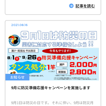
めるために愛称を公募。その結果「人生会議」が生
さい♪ ▶▶生前整理のサービス内容はこちら ▶▶
記事を読む
まれました。同時に「いい看取り・看取られ」の語
遺品整理のサービス内容はこちら
呂合わせになる11月30日が「人生会議の日」と定
められています。 人は誰もがいつでも、命に関わ
2021.08.16
る大きな病気やケガをする可能性があります。命の
危険が迫った状態になると約7割の方が、その後の
医療やケアなどについて自分で決めたり、人に伝え
られなくなるという調査結果も。元気なうちに人生
会議を行い、家族や友人などの信頼できる人に自分
の希望を伝えることで、自分が望むケアを受けられ
る可能性が高まります。 自身の終末について記す
エンディングノートは、「人生会議」を行う上で大
切な存在です。弊社が制作したオリジナルのエンデ
お知らせ
ィングノート「想いをカタチに」は、広島のエンデ
9月に防災準備応援キャンペーンを実施します
ィングノート普及協会理事長の赤川直美様に監修を
依頼。地元のイラストレーターさんに描いていただ
いた柔らかいイラストもたくさん盛り込んでいただ
9月1日は防災の日です。 それに伴い、9月は防災月