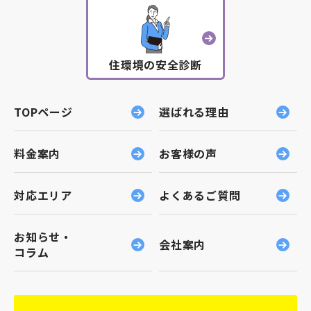
ば幸いです。
お見積もりで訪問する中で、防災意識の高さを実感
引用元：https://www.photo-
ac.com/profile/2258030 －－「ところで、ご依頼
住環境の安全診断
された方は、皆さんキャンペーンをご存知だったの
でしょうか？」 園田「地域限定の情報誌でPRした
のですが、実際伺ってみると『大橋さんに頼もうと
TOPページ
選ばれる理由
思ってたのよ～』とか『キャンペーンを待ってまし
た』という声が多かったんですよ」 －－「すでに
料金案内
お客様の声
認知度があったんですね」 園田「私たちは定期的
にセミナーを開催しているのですが、中には2017
対応エリア
よくあるご質問
年のセミナーに出席されて、その時から『頼むなら
大橋さん』と決めてくださっていた方もいました
ね」 －－「そうなんですか！ 引っ越しはもちろ
お知らせ・
会社案内
ん、日々の整理が気軽にお願いできる＝認知されて
コラム
いるという証ですね」 園田「はい。ご相談いただ
いた方が100％ご依頼くださったのも、とても嬉し
かったです」 －－「園田さんは今年入社されたと