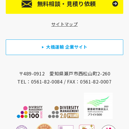
無料相談・見積り依頼
いうことですが、実際の業務で知った、新人さんな
らではのエピソードはありますか？」 園田「弊社
では『見積もりだけに伺うのではない』『単なる不
サイトマップ
用品回収業者ではない』と考えているので、お見積
りの際や作業の際、必ず何かしら、防災における役
立つことをお伝えしようと思っているんです」 －
大橋運輸 企業サイト
－「具体的にはどんなことを？」 園田「基本とし
て必ずお伝えするのは 重いものは収納の下部に置
く 枕元に大きな家具を置かない 避難経路を確保し
ておく の3つです」 －－「前回お話を伺った、防災
〒489-0912 愛知県瀬戸市西松山町2-260
の勉強をしている松下さんもおっしゃっていました
TEL：
0561-82-0084
/ FAX：0561-82-0007
ね」 園田「ええ。ところがほとんどのお宅がすで
にされているんです。それに驚きました！」 －－
「情報を得ているだけでなくて実行されてる」 園
田「そうなんです。さらに『大きな家具を減らして
おくことで、動線も確保できる』ということまでご
存知なんですよ」 ーー「日々の啓蒙活動の賜物で