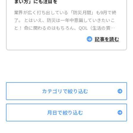
まい方」にも注目を
われています。（朝日新聞より） また、記憶にも
とにつながり、ノートを渡す相手を考え、そのお相
新しい、2011年（平成23年）3月11日に起きた東日
業界が広く打ち出している「防災月間」も9月で終
手となる大切な方と、万が一の場合について話し合
本大震災では、 岩手県・宮城県・福島県を中心と
了。 とはいえ、防災は一年中意識していきたいこ
う機会にしてもらえたら嬉しく思います。 エンデ
した太平洋沿岸部を巨大な津波が襲いました。 さ
と！ 命に関わるのはもちろん、QOL（生活の質）
ィングノートには、記入者自身のプロフィールや財
らに、最近では大雨・豪雨、土砂などの災害も増
を高め、保つことにもなるからです。 大橋運輸
産に関する情報をはじめ、かかりつけ医や延命治療
記事を読む
え、 今まで以上に防災への意識を高めると共に、
（愛知県瀬戸市西松山町）の営業担当を務める、園
に関する希望、墓や葬儀の方法を書き込むことがで
具体的な対策が必要になっています。 それでは、
田 昭さんは2020年1月に入社したばかり。 新しく
きます。また、パソコンなどのIDやパスワード、ペ
防災のために何から始めたらいいのでしょうか。
業界に入ったからこそ感じた「住まいの防災」につ
ットの託し先など、残された家族も助かる情報をま
・非常食、懐中電灯、ヘルメットなどの防災グッズ
いて、そして、一般の方とプロの視点の違いを伺い
とめることも可能です。加えて、遺言の方向性を考
を購入する？ ・防災マップや緊急避難場所を事前
ました。 防災月間に、タンス1棹2,000円にて引き
えたり、生前整理での揉め事を防いだりすることも
に調べて、家族で共有する？ （瀬戸市 緊急避難
取りキャンペーンを実施 引用元：
できると考えました。ノート自体は無料で配布して
場所・避難所一覧） ・スマートフォンに防災アプ
https://www.photo-ac.com/profile/1020715 －
カテゴリで絞り込む
いるのでお金もかかりません。 地域活動に込める
リを追加して、常に最新の情報が入るようにしてお
－「御社では防災月間の9月1日～13日の約2週間、
想いと「健康寿命」を伸ばす取り組み 弊社は地域
く？ どれも大切ですが、上の例と一緒に進めて欲
キャンペーンをされていたそうですね」 園田さん
に根差す中小企業として、環境・安全・防犯・震
しいのが、 家の中の安全チェック（住環境の安全
月日で絞り込む
（以下敬称略）「はい。弊社は瀬戸市にあるのです
災・健康・交流など地域の課題を把握し、解決する
診断）や、お片づけ（生前整理サービス）です。
が、瀬戸市内ならタンス1棹2,000円、尾張旭市内な
取り組みを進めてきました。輸送事業サービスだけ
『タンスの前で布団を敷いて、寝ていませんか？』
ら2,800円で計3点まで引き取るというキャンペーン
をやっていては、住民の方々の悩みを知ることはな
『地震が起きた時に、通路をふさいでしまうような