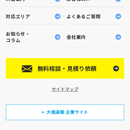
した。ノート自体は無料で配布しているのでお
金もかかりません。 地域活動に込める想いと
対応エリア
よくあるご質問
「健康寿命」を伸ばす取り組み 弊社は地域に根
差す中小企業として、環境・安全・防犯・震
お知らせ・
災・健康・交流など地域の課題を把握し、解決
会社案内
コラム
する取り組みを進めてきました。輸送事業サー
ビスだけをやっていては、住民の方々の悩みを
知ることはなかなか難しく、弊社のことも単な
る輸送業者としてしか認知していただけないこ
無料相談・見積り依頼
とが多かったです。だからこそ、エンディング
ノートに興味をもっていただけたように、みな
さまの日々の暮らしごとから弊社を知っていた
サイトマップ
だく機会を大切にしてきました。これまでに、
健康無料相談や交通安全教室、オオサンショウ
ウオ生息地である蛇ヶ洞川の清掃など、幅広い
大橋運輸 企業サイト
ジャンルで地域活動を行っています。 地域活動
のなかでも「健康寿命」に関する活動には積極