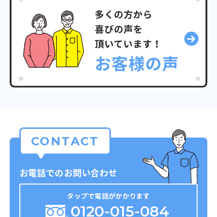
うことを意味します。厚生労働省は「人生の最
終段階における医療の決定プロセス」として以
前から推奨しており、認知を広めるために愛称
を公募。その結果「人生会議」が生まれまし
た。同時に「いい看取り・看取られ」の語呂合
わせになる11月30日が「人生会議の日」と定め
られています。 人は誰もがいつでも、命に関わ
る大きな病気やケガをする可能性があります。
命の危険が迫った状態になると約7割の方が、そ
の後の医療やケアなどについて自分で決めた
り、人に伝えられなくなるという調査結果も。
CONTACT
元気なうちに人生会議を行い、家族や友人など
の信頼できる人に自分の希望を伝えることで、
自分が望むケアを受けられる可能性が高まりま
お電話でのお問い合わせ
す。 自身の終末について記すエンディングノー
トは、「人生会議」を行う上で大切な存在で
タップで電話がかかります
す。弊社が制作したオリジナルのエンディング
0120-015-084