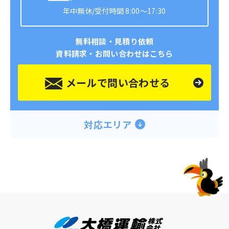
ノート「想いをカタチに」は、広島のエンディ
年中無休/受付時間 8:00～17:30
ングノート普及協会理事長の赤川直美様に監修
を依頼。地元のイラストレーターさんに描いて
無料相談・見積り依頼
いただいた柔らかいイラストもたくさん盛り込
資料請求・お問い合わせはこちら
んでいただいています。制作したエンディング
ノートは、地域包括センターや福祉施設で配
メールで問い合わせる
布。その後、口コミで広まり、弊社まで取りに
来る方も多く増刷を繰り返し、これまでに配布
した数は3,000冊を越えました。 厚生労働省の
調査では、エンディングノートについて知って
対応エリア
いる人は7割近く、しかし実際に制作に取り組む
人は1割にも満たないという結果が出ています。
弊社のある瀬戸市では、エンディングノートに
取り組む意義についての資料を配布しているも
のの、ノート自体は置いていませんでした。そ
こで2020年、弊社はエンディングノート普及協
会と一緒にオリジナルノートを制作、無料で配
布を始めました。ノートの配布を始めるとたく