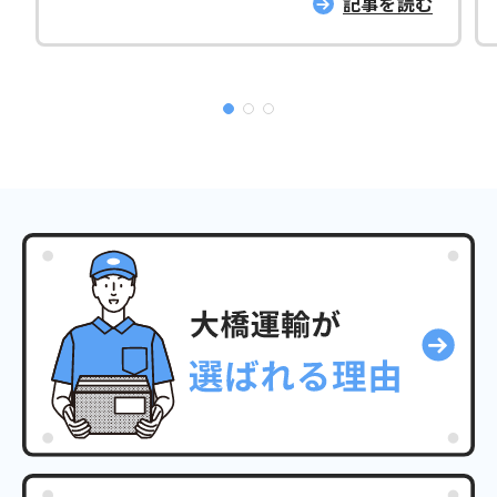
記事を読む
ングノート「想いをカタチに」の無料配布をす
る他、弊社管理栄養士による講演や地元警察か
ら特殊詐欺抑止に関連したお話もしていただき
ます。 瀬戸市は11月19日（金）14：00～16：
00、尾張旭市では11月20日（土）14：00～16：
00に実施。場所は、チラシに記しております。
新型コロナの感染状況により、人数制限を行う
場合もありますので、あらかじめご了承くださ
い。（お問合せは、大橋運輸株式会社 0561-
82-0084 まで） 普及協会とともに独自の「エ
ンディングノート」を制作 弊社では、地域住民
の方がご家族で「人生会議」を行えるようにと
いう想いで、エンディングノートの無料配布や
講演会の企画を行ってきました。 「人生会議」
とは、ACP（アドバンス・ケア・プランニン
グ）の愛称です。ACPとは、希望する医療やケ
アについて自ら考え、信頼する人たちと話し合