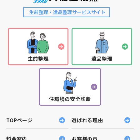
さんの高齢者の方がエンディングノートを取り
生前整理・遺品整理サービスサイト
に来てくださり、多くの方の終末に対する意識
の高さを感じました。この状況をみて、今年は
「人生会議」をテーマにした講演会を企画した
のです。 今回のイベントを通して、エンディン
グノートを実際に書いてもらうことにつなが
り、ノートを渡す相手を考え、そのお相手とな
生前整理
遺品整理
る大切な方と、万が一の場合について話し合う
機会にしてもらえたら嬉しく思います。 エンデ
ィングノートには、記入者自身のプロフィール
や財産に関する情報をはじめ、かかりつけ医や
延命治療に関する希望、墓や葬儀の方法を書き
住環境の安全診断
込むことができます。また、パソコンなどのID
やパスワード、ペットの託し先など、残された
TOPページ
選ばれる理由
家族も助かる情報をまとめることも可能です。
加えて、遺言の方向性を考えたり、生前整理で
の揉め事を防いだりすることもできると考えま
料金案内
お客様の声