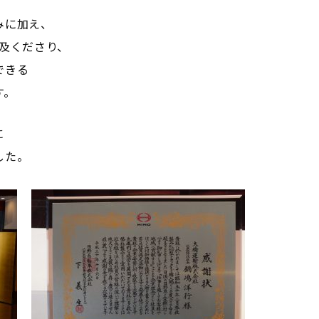
みに加え、
言及くださり、
できる
す。
に
した。