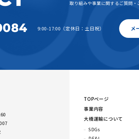
取り組みや事業に関するご質問・
0084
メ
9:00-17:00（定休日：土日祝）
TOPページ
事業内容
60
大橋運輸について
007
SDGs
2
DE&I