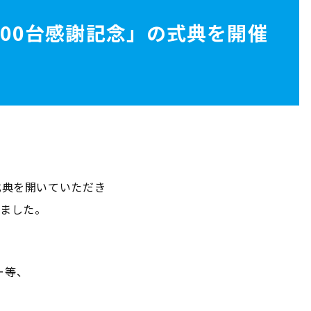
00台感謝記念」の式典を開催
式典を開いていただき
きました。
ー等、