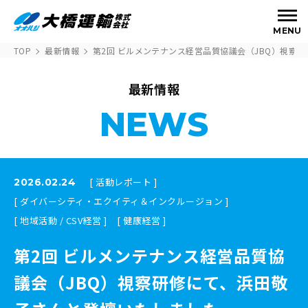
MENU
TOP
最新情報
第2回 ビルメンテナンス経営品質協議会（JBQ）視察
最新情報
NEWS
[ 活動レポート ]
2026.02.24
[ ダイバーシティ・エクイティ＆インクルージョン ]
[ 地域活動 / CSV経営 ]
[ 健康経営 ]
第2回 ビルメンテナンス経営品質協
議会（JBQ）視察研修にて、浜田敬