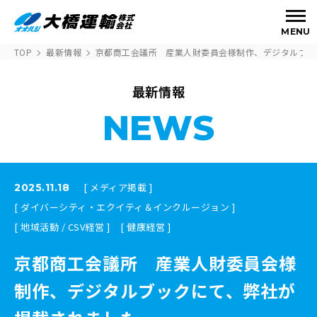
MENU
TOP
最新情報
京都商工会議所 産業人財委員会様制作、デジタルブッ
最新情報
NEWS
[ メディア掲載 ]
2025.11.18
[ ダイバーシティ・エクイティ＆インクルージョン ]
[ 地域活動 / CSV経営 ]
[ 健康経営 ]
京都商工会議所 産業人財委員会様
制作、デジタルブックにて、弊社が