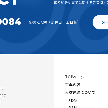
取り組みや事業に関するご質問・
0084
メ
9:00-17:00（定休日：土日祝）
TOPページ
事業内容
60
大橋運輸について
007
SDGs
2
DE&I