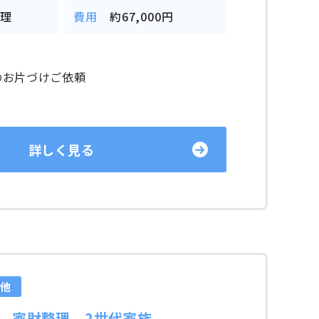
整理
費用
約67,000円
のお片づけご依頼
詳しく見る
の他
 家財整理 2世代家族