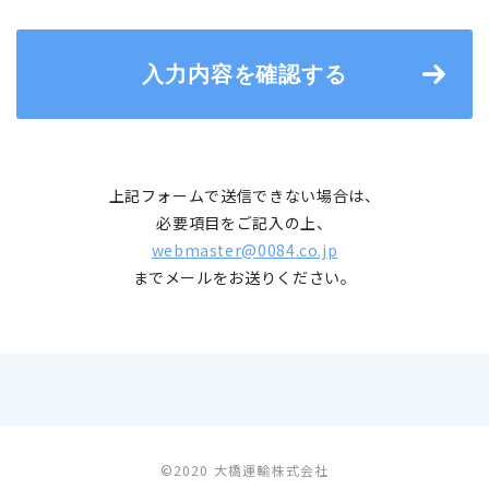
当社は個人情報の利用目的を明確にした上で、適
切で公正な手段により、その目的の範囲内で個人
情報を取得し、目的外の利用は行わないととも
入力内容を確認する
に、目的外利用防止の措置を講じます。
個人情報の利用目的
当社は、他の方法でお知らせする場合を除き、ご
上記フォームで送信できない場合は、
提供いただいた個人情報を次の目的達成に必要な
必要項目をご記入の上、
範囲で取扱います。
webmaster@0084.co.jp
までメールをお送りください。
1.当社との間における以下の業務契約の締結、履
行、その他取引管理
・一般貨物自動車運送事業
・一般貨物取扱事業
・引越業務
・産業廃棄物収集運搬業
2.当社との連絡及び社会的慣習に基づくご通知・
ご挨拶
©2020 大橋運輸株式会社