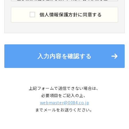
人情報保護方針を定めるとともに、個人情報保護
マネジメントシステムを構築し、これを実行し、
個人情報保護方針に同意する
維持することを宣言します。
個人情報の取得と利用
当社は個人情報の利用目的を明確にした上で、適
切で公正な手段により、その目的の範囲内で個人
情報を取得し、目的外の利用は行わないととも
入力内容を確認する
に、目的外利用防止の措置を講じます。
個人情報の利用目的
当社は、他の方法でお知らせする場合を除き、ご
上記フォームで送信できない場合は、
提供いただいた個人情報を次の目的達成に必要な
必要項目をご記入の上、
範囲で取扱います。
webmaster@0084.co.jp
までメールをお送りください。
1.当社との間における以下の業務契約の締結、履
行、その他取引管理
・一般貨物自動車運送事業