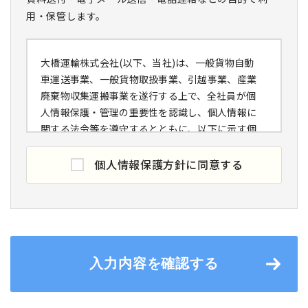
用・保管します。
大橋運輸株式会社(以下、当社)は、一般貨物自動
車運送事業、一般貨物取扱事業、引越事業、産業
廃棄物収集運搬事業を遂行する上で、全社員が個
人情報保護・管理の重要性を認識し、個人情報に
関する法令等を遵守するとともに、以下に示す個
人情報保護方針を定めるとともに、個人情報保護
マネジメントシステムを構築し、これを実行し、
個人情報保護方針に同意する
維持することを宣言します。
個人情報の取得と利用
当社は個人情報の利用目的を明確にした上で、適
切で公正な手段により、その目的の範囲内で個人
情報を取得し、目的外の利用は行わないととも
入力内容を確認する
に、目的外利用防止の措置を講じます。